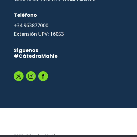
Teléfono
+34 963877000
Extensión UPV: 16053
Síguenos
#CátedraMahle
2023.
Cátedra Mahle
.